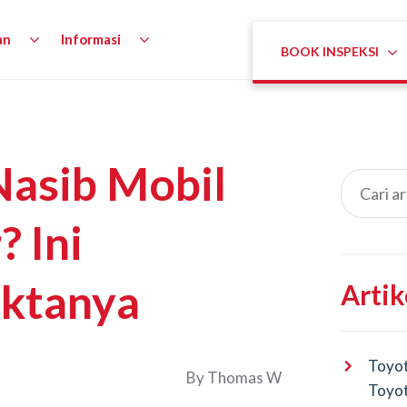
an
Informasi
BOOK INSPEKSI
asib Mobil
? Ini
aktanya
Artik
Toyot
By
Thomas W
Toyot