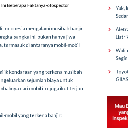
Yuk, 
Sedan
i Indonesia mengalami musibah banjir.
Aletr
angka-sangka ini, bukan hanya jiwa
Listr
, termasuk di antaranya mobil-mobil
Wulin
Segin
EV Pu
ilik kendaraan yang terkena musibah
Toyot
GIIAS 
engeluarkan sejumlah biaya untuk
Bocor
balinya dari mobil itu juga ikut terjun
l-mobil yang terkena banjir: