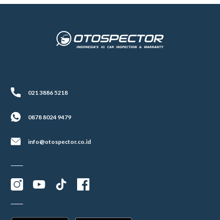
021 3886 5218
0878 8024 9479
info@otospector.co.id