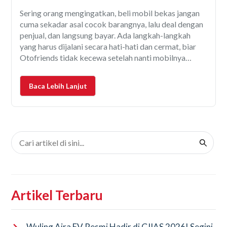
Sering orang mengingatkan, beli mobil bekas jangan
cuma sekadar asal cocok barangnya, lalu deal dengan
penjual, dan langsung bayar. Ada langkah-langkah
yang harus dijalani secara hati-hati dan cermat, biar
Otofriends tidak kecewa setelah nanti mobilnya
dipakai sehari-hari. Maklum, pada kenyataannya,
kondisi sebuah mobil bekas seringkali bisa sangat
Baca Lebih Lanjut
berbeda dengan mobil baru. Meski dari luar terlihat
Artikel Terbaru
Wuling Aira EV Resmi Hadir di GIIAS 2026! Segini