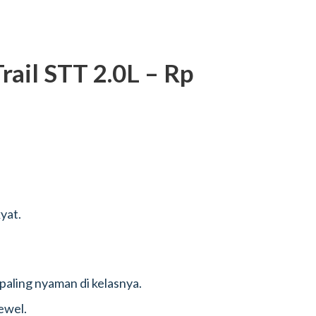
rail STT 2.0L – Rp
yat.
V paling nyaman di kelasnya.
ewel.