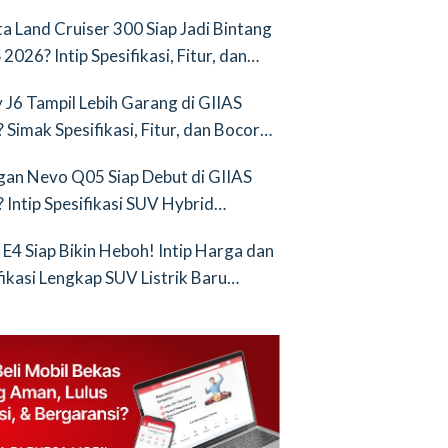
nya Saingan Baru
a Land Cruiser 300 Siap Jadi Bintang
2026? Intip Spesifikasi, Fitur, dan
an Terbarunya!
 J6 Tampil Lebih Garang di GIIAS
 Simak Spesifikasi, Fitur, dan Bocoran
runya!
an Nevo Q05 Siap Debut di GIIAS
 Intip Spesifikasi SUV Hybrid
ih!
 E4 Siap Bikin Heboh! Intip Harga dan
fikasi Lengkap SUV Listrik Baru
tang BYD Atto 3