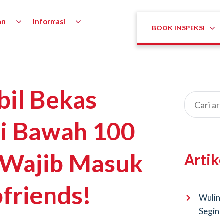
an
Informasi
BOOK INSPEKSI
il Bekas
i Bawah 100
 Wajib Masuk
Artik
friends!
Wulin
Segin