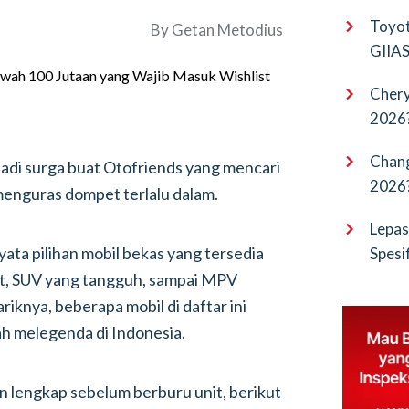
EV Pu
Toyot
By
Getan Metodius
GIIAS 
Bocor
Chery
2026?
Terba
Chang
jadi surga buat Otofriends yang mencari
2026?
menguras dompet terlalu dalam.
Cangg
Lepas
ata pilihan mobil bekas yang tersedia
Spesi
Penan
irit, SUV yang tangguh, sampai MPV
iknya, beberapa mobil di daftar ini
ah melegenda di Indonesia.
n lengkap sebelum berburu unit, berikut