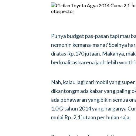
Punya budget pas-pasan tapi mau ba
nemenin kemana-mana? Soalnya harg
di atas Rp.170 jutaan. Makanya, mak
berkualitas karena jauh lebih worth 
Nah, kalau lagi cari mobil yang supe
dikantongm ada kabar yang paling oke
ada penawaran yang bikin semua or
1.0 G tahun 2014 yang harganya Cuma
mulai Rp. 2,1 jutaan per bulan saja.