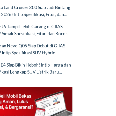
nya Saingan Baru
a Land Cruiser 300 Siap Jadi Bintang
2026? Intip Spesifikasi, Fitur, dan
an Terbarunya!
 J6 Tampil Lebih Garang di GIIAS
 Simak Spesifikasi, Fitur, dan Bocoran
runya!
an Nevo Q05 Siap Debut di GIIAS
 Intip Spesifikasi SUV Hybrid
ih!
 E4 Siap Bikin Heboh! Intip Harga dan
fikasi Lengkap SUV Listrik Baru
tang BYD Atto 3