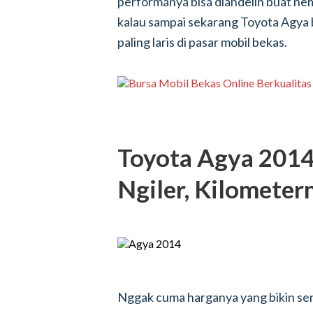
performanya bisa diandelin buat nem
kalau sampai sekarang Toyota Agya b
paling laris di pasar mobil bekas.
Toyota Agya 2014 
Ngiler, Kilomete
Nggak cuma harganya yang bikin se