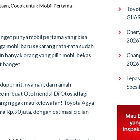
EV Pu
Toyot
GIIAS 
Bocor
Chery
nget punya mobil pertama yang bisa
2026?
a mobil baru sekarang rata-rata sudah
Terba
in banyak orang yang pilih mobil bekas
Chang
2026?
it banget.
Cangg
Lepas
r duper irit, nyaman, dan ramah
Spesi
 ini buat Otofriends! Di Otos.id lagi
Penan
ang nggak mau kelewatan! Toyota Agya
 Rp,90 juta, dengan estimasi cicilan