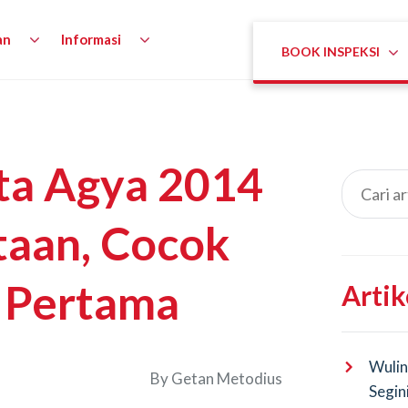
an
Informasi
BOOK INSPEKSI
ota Agya 2014
taan, Cocok
 Pertama
Artik
Wulin
By
Getan Metodius
Segin