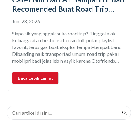
Recomended Buat Road Trip
Mobil
Juni 28, 2026
Siapa sih yang nggak suka road trip? Tinggal ajak
keluarga atau bestie, isi bensin full, putar playlist
favorit, terus gas buat eksplor tempat-tempat baru.
Dibanding naik transportasi umum, road trip pakai
mobil pribadi jelas lebih asyik karena Otofriends
bebas nentuin tujuan, berhenti kapan aja, bahkan bisa
sekalian hunting kuliner atau foto-foto di spot kece.
Baca Lebih Lanjut
Tapi,