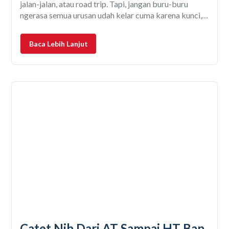
jalan-jalan, atau road trip. Tapi, jangan buru-buru
ngerasa semua urusan udah kelar cuma karena kunci,
STNK, dan BPKB udah ada di tangan. Soalnya, masih
ada satu hal yang sering banget dilupain, yaitu balik
Baca Lebih Lanjut
nama mobil. Masih
Catet Nih Dari AT Sampai HT Ban