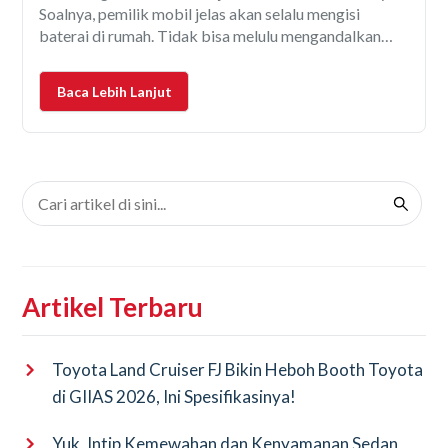
Soalnya, pemilik mobil jelas akan selalu mengisi
baterai di rumah. Tidak bisa melulu mengandalkan
stasiun pengisian umum. Apalagi kalau mobilitasnya
tinggi. Asal tahu saja, home charging di rumah punya
Baca Lebih Lanjut
berbagai keuntungan. Antara
Artikel Terbaru
Toyota Land Cruiser FJ Bikin Heboh Booth Toyota
di GIIAS 2026, Ini Spesifikasinya!
Yuk, Intip Kemewahan dan Kenyamanan Sedan