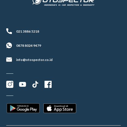
021 3886 5218
0878 8024 9479
info@otospector.co.id