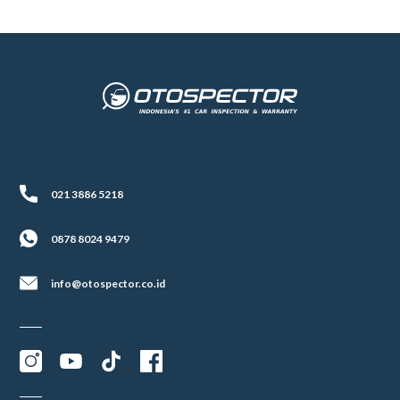
021 3886 5218
0878 8024 9479
info@otospector.co.id