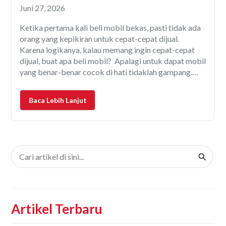
Garansinya
Juni 27, 2026
Ketika pertama kali beli mobil bekas, pasti tidak ada
orang yang kepikiran untuk cepat-cepat dijual.
Karena logikanya, kalau memang ingin cepat-cepat
dijual, buat apa beli mobil? Apalagi untuk dapat mobil
yang benar-benar cocok di hati tidaklah gampang.
Baik dari kualitas barang maupun harganya. Tetapi
kalau ada alasan tertentu yang gak bisa dihindari
Baca Lebih Lanjut
sehingga mobil harus
Artikel Terbaru