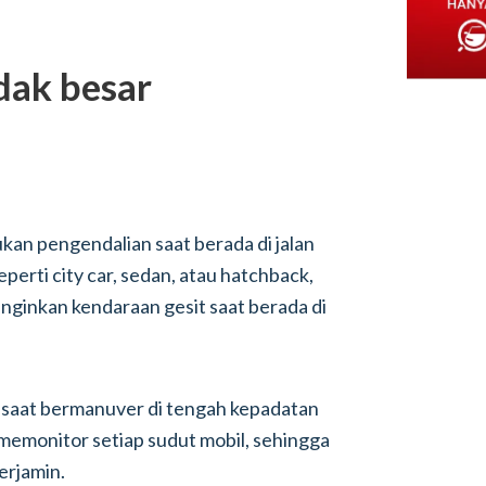
dak besar
an pengendalian saat berada di jalan
eperti city car, sedan, atau hatchback,
ginkan kendaraan gesit saat berada di
ah saat bermanuver di tengah kepadatan
a memonitor setiap sudut mobil, sehingga
erjamin.