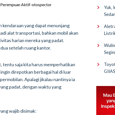
Yuk, 
Sedan
h kendaraan yang dapat menunjang
Aletr
jadi alat transportasi, bahkan mobil akan
Listr
tivitas harian mereka yang padat.
Wulin
kedua setelah ruang kantor.
Segin
EV Pu
 tentu saja kita harus memperhatikan
Toyot
GIIAS 
ingin direpotkan berbagai hal di luar
Bocor
permobilan. Apalagi jikalau nantinya ia
s yang padat, dengan waktu yang
ang wajib disimak: