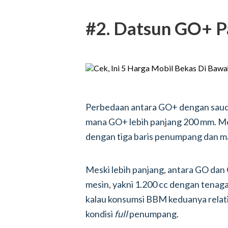
#2. Datsun GO+ P
Perbedaan antara GO+ dengan sauda
mana GO+ lebih panjang 200 mm. Mo
dengan tiga baris penumpang dan 
Meski lebih panjang, antara GO dan
mesin, yakni 1.200 cc dengan tenaga
kalau konsumsi BBM keduanya relati
kondisi
full
penumpang.