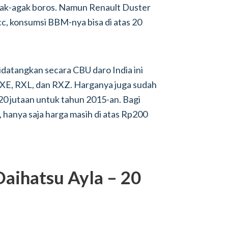
ak-agak boros. Namun Renault Duster
c, konsumsi BBM-nya bisa di atas 20
datangkan secara CBU daro India ini
 RXE, RXL, dan RXZ. Harganya juga sudah
120 jutaan untuk tahun 2015-an. Bagi
4, hanya saja harga masih di atas Rp200
aihatsu Ayla – 20