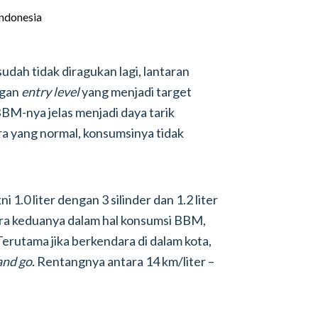
sudah tidak diragukan lagi, lantaran
ngan
entry level
yang menjadi target
BBM-nya jelas menjadi daya tarik
ra yang normal, konsumsinya tidak
 1.0 liter dengan 3 silinder dan 1.2 liter
tara keduanya dalam hal konsumsi BBM,
 Terutama jika berkendara di dalam kota,
and go.
Rentangnya antara 14 km/liter –