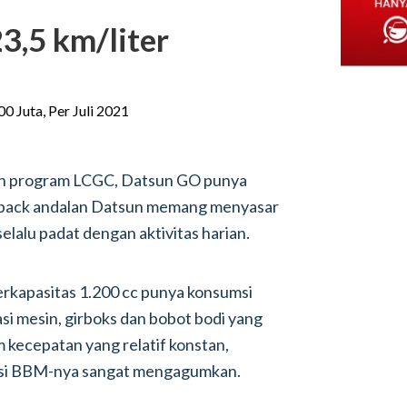
3,5 km/liter
utan program LCGC, Datsun GO punya
chback andalan Datsun memang menyasar
elalu padat dengan aktivitas harian.
erkapasitas 1.200 cc punya konsumsi
si mesin, girboks dan bobot bodi yang
m kecepatan yang relatif konstan,
sumsi BBM-nya sangat mengagumkan.