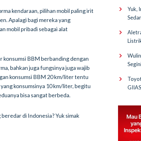
Yuk, 
ma kendaraan, pilihan mobil paling irit
Sedan
en. Apalagi bagi mereka yang
n mobil pribadi sebagai alat
Aletr
Listr
Wulin
dar konsumsi BBM berbanding dengan
Segin
rma, bahkan juga fungsinya juga wajib
EV Pu
ngan konsumsi BBM 20 km/liter tentu
Toyot
yang konsumsinya 10 km/liter, begitu
GIIAS 
eduanya bisa sangat berbeda.
Bocor
g beredar di Indonesia? Yuk simak