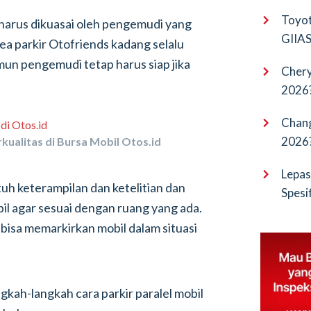
EV Pu
Toyot
s harus dikuasai oleh pengemudi yang
GIIAS 
rea parkir Otofriends kadang selalu
Bocor
amun pengemudi tetap harus siap jika
Chery
2026?
Terba
Chang
2026?
kualitas di Bursa Mobil Otos.id
Cangg
Lepas
utuh keterampilan dan ketelitian dan
Spesi
bil agar sesuai dengan ruang yang ada.
Penan
 bisa memarkirkan mobil dalam situasi
kah-langkah cara parkir paralel mobil