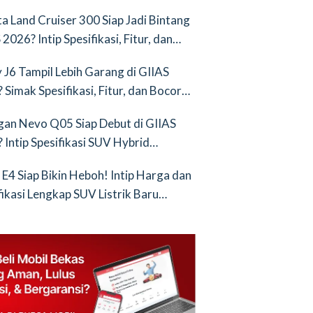
nya Saingan Baru
a Land Cruiser 300 Siap Jadi Bintang
2026? Intip Spesifikasi, Fitur, dan
an Terbarunya!
 J6 Tampil Lebih Garang di GIIAS
 Simak Spesifikasi, Fitur, dan Bocoran
runya!
an Nevo Q05 Siap Debut di GIIAS
 Intip Spesifikasi SUV Hybrid
ih!
 E4 Siap Bikin Heboh! Intip Harga dan
fikasi Lengkap SUV Listrik Baru
tang BYD Atto 3