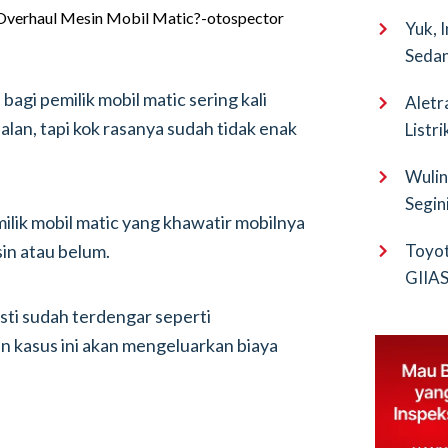
Yuk, 
Sedan
agi pemilik mobil matic sering kali
Aletr
alan, tapi kok rasanya sudah tidak enak
Listr
Wulin
Segin
milik mobil matic yang khawatir mobilnya
EV Pu
in atau belum.
Toyot
GIIAS 
Bocor
sti sudah terdengar seperti
 kasus ini akan mengeluarkan biaya