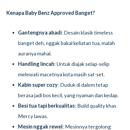
Kenapa Baby Benz Approved Banget?
Gantengnya abadi
: Desain klasik timeless
banget deh, nggak bakal keliatan tua, malah
auranya mahal.
Handling lincah
: Untuk diajak selap-selip
melewati macetnya kota masih sat-set.
Kabin super cozy
: Duduk di dalem tetap
berasa jadi bos kecil, yang nyaman dan kedap.
Besi tua tapi berkualitas
: Build quality khas
Mercy lawas.
Mesin nggak rewel
: Mesinnya tergolong