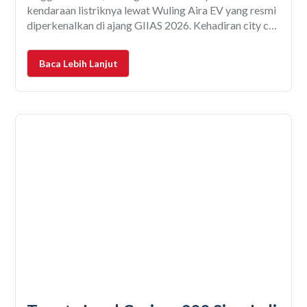
kendaraan listriknya lewat Wuling Aira EV yang resmi
diperkenalkan di ajang GIIAS 2026. Kehadiran city car
listrik terbaru ini menjadi salah satu peluncuran yang
paling menyita perhatian karena menawarkan konsep
Baca Lebih Lanjut
mobil perkotaan yang