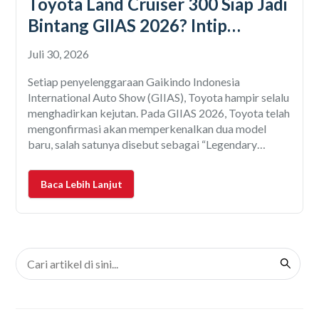
Toyota Land Cruiser 300 Siap Jadi
Bintang GIIAS 2026? Intip
Spesifikasi, Fitur, dan Bocoran
Juli 30, 2026
Terbarunya!
Setiap penyelenggaraan Gaikindo Indonesia
International Auto Show (GIIAS), Toyota hampir selalu
menghadirkan kejutan. Pada GIIAS 2026, Toyota telah
mengonfirmasi akan memperkenalkan dua model
baru, salah satunya disebut sebagai “Legendary
Model”. Petunjuk tersebut memunculkan berbagai
spekulasi, dan salah satu nama yang paling sering
Baca Lebih Lanjut
disebut adalah Toyota Land Cruiser 300, khususnya
versi terbaru atau bahkan varian hybrid