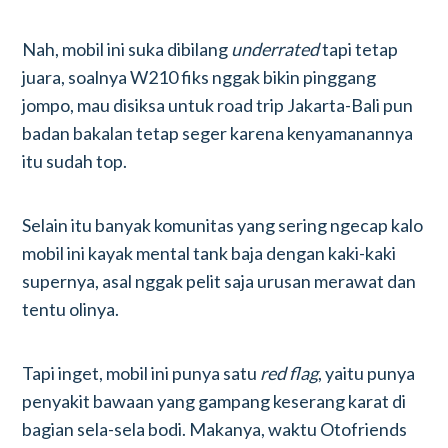
Nah, mobil ini suka dibilang
underrated
tapi tetap
juara, soalnya W210 fiks nggak bikin pinggang
jompo, mau disiksa untuk road trip Jakarta-Bali pun
badan bakalan tetap seger karena kenyamanannya
itu sudah top.
Selain itu banyak komunitas yang sering ngecap kalo
mobil ini kayak mental tank baja dengan kaki-kaki
supernya, asal nggak pelit saja urusan merawat dan
tentu olinya.
Tapi inget, mobil ini punya satu
red flag
, yaitu punya
penyakit bawaan yang gampang keserang karat di
bagian sela-sela bodi. Makanya, waktu Otofriends