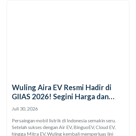
Wuling Aira EV Resmi Hadir di
GIIAS 2026! Segini Harga dan
Spesifikasinya, Bikin Air EV Punya
Juli 30, 2026
Saingan Baru
Persaingan mobil listrik di Indonesia semakin seru.
Setelah sukses dengan Air EV, BinguoEV, Cloud EV,
hingga Mitra EV, Wuling kembali memperluas lini