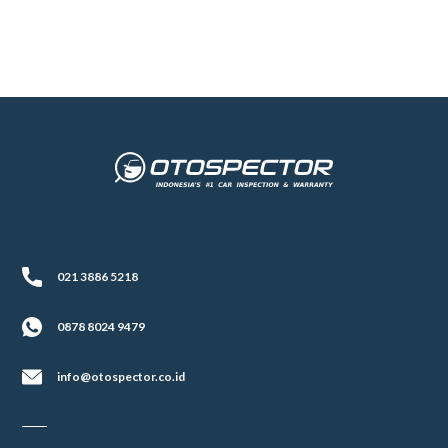
021 3886 5218
0878 8024 9479
info@otospector.co.id