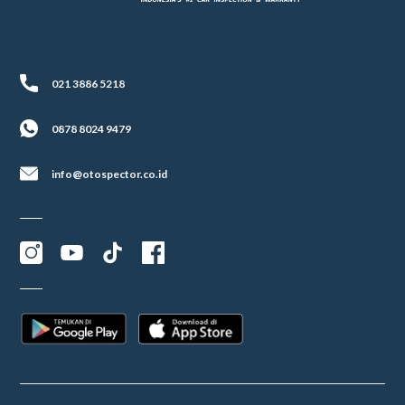
021 3886 5218
0878 8024 9479
info@otospector.co.id