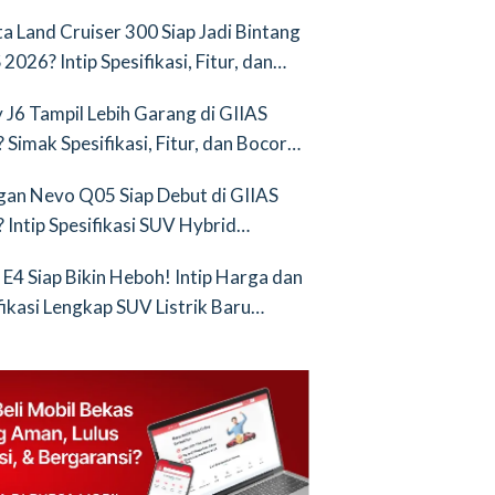
nya Saingan Baru
a Land Cruiser 300 Siap Jadi Bintang
2026? Intip Spesifikasi, Fitur, dan
an Terbarunya!
 J6 Tampil Lebih Garang di GIIAS
 Simak Spesifikasi, Fitur, dan Bocoran
runya!
an Nevo Q05 Siap Debut di GIIAS
 Intip Spesifikasi SUV Hybrid
ih!
 E4 Siap Bikin Heboh! Intip Harga dan
fikasi Lengkap SUV Listrik Baru
tang BYD Atto 3