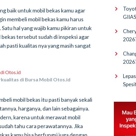
EV Pu
Toyot
ang baik untuk mobil bekas kamu agar
GIIAS 
gin membeli mobil bekas kamu harus
Bocor
. Satu hal yang wajib kamu pikiran untuk
Chery
bekas tersebut sudah di inspeksi agar
2026?
ah pasti kualitas nya yang masih sangat
Terba
Chang
2026?
Cangg
Lepas
kualitas di Bursa Mobil Otos.id
Spesi
Penan
eli mobil bekas itu pasti banyak sekali
tannya, harganya, dan lain sebagainya.
modern, karena untuk merawat mobil
n sudah tahu cara perawatannya. Jika
ekas kamu bisa berfungsi juga dengan