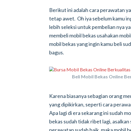
Berikut ini adalah cara perawatan y
tetap awet. Oh iya sebelum kamu in
lebih seleksi untuk pembelian nya ya
membeli mobil bekas usahakan mobil 
mobil bekas yang ingin kamu beli sud
bagus.
Beli Mobil Bekas Online Ber
Karena biasanya sebagian orang memb
yang dipikirkan, seperti cara perawa
Apa lagi di era sekarang ini sudah 
bekas sudah tidak ribet lagi, asalka
perawatan sudah baik, maka mobil b