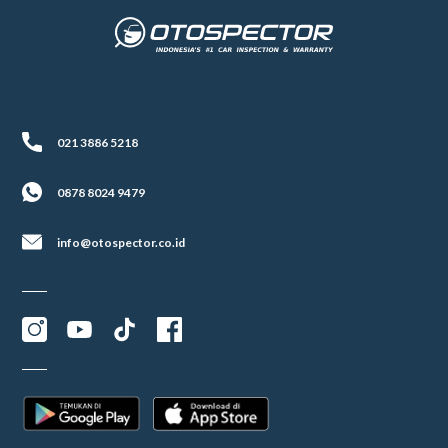
021 3886 5218
0878 8024 9479
info@otospector.co.id